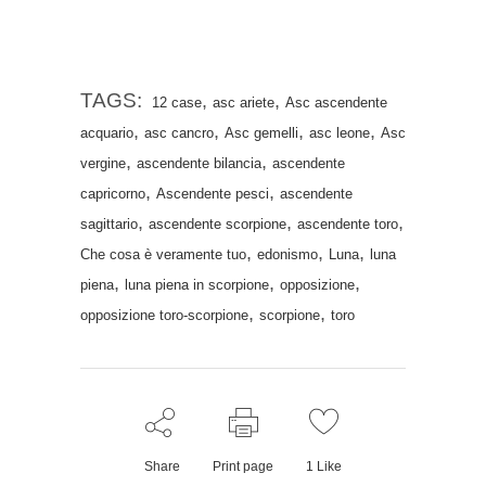
TAGS:
,
,
12 case
asc ariete
Asc ascendente
,
,
,
,
acquario
asc cancro
Asc gemelli
asc leone
Asc
,
,
vergine
ascendente bilancia
ascendente
,
,
capricorno
Ascendente pesci
ascendente
,
,
,
sagittario
ascendente scorpione
ascendente toro
,
,
,
Che cosa è veramente tuo
edonismo
Luna
luna
,
,
,
piena
luna piena in scorpione
opposizione
,
,
opposizione toro-scorpione
scorpione
toro
Share
Print page
1
Like