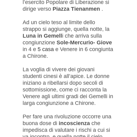
l’esercito Popolare di Liberazione si
dirige verso
Piazza Tienanmen
.
Ad un cielo teso al limite dello
strappo si aggiunge, quella notte, la
Luna in Gemell
i che arriva sulla
congiunzione
Sole-Mercurio- Giove
in 4 e
5 casa
e Venere in 6 congiunta
a Chirone.
La voglia di vivere dei giovani
studenti cinesi è all’apice. Le donne
iniziano a ribellarsi dopo secoli di
sottomissione, come ci racconta la
Venere agli ultimi gradi dei Gemelli in
larga congiunzione a Chirone.
Per fare una rivoluzione occorre una
buona dose di
incoscienza
che
impedisca di valutare i rischi a cui si
va incontro, e quella notte il cielo