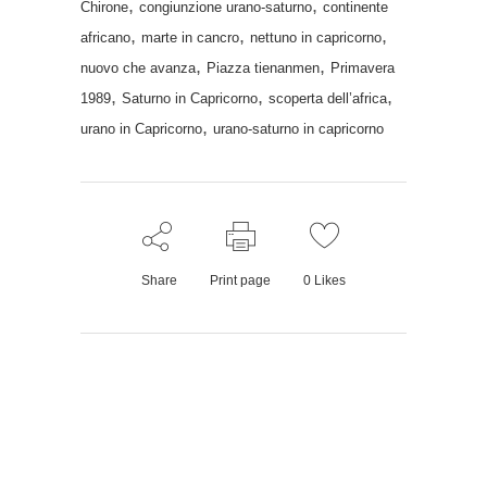
,
,
Chirone
congiunzione urano-saturno
continente
,
,
,
africano
marte in cancro
nettuno in capricorno
,
,
nuovo che avanza
Piazza tienanmen
Primavera
,
,
,
1989
Saturno in Capricorno
scoperta dell’africa
,
urano in Capricorno
urano-saturno in capricorno
Share
Print page
0
Likes