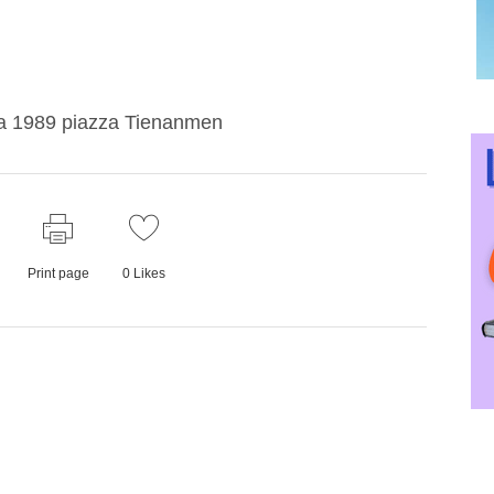
era 1989 piazza Tienanmen
Print page
0
Likes