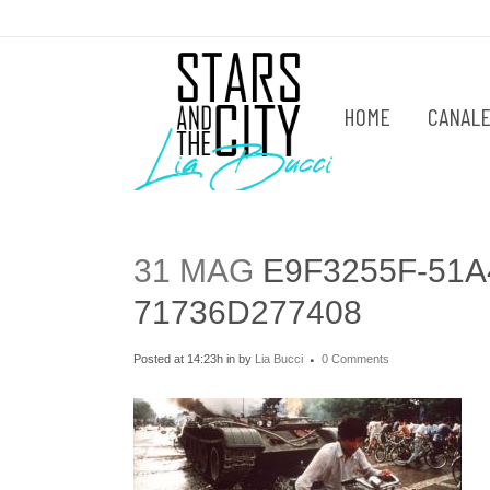
HOME
CANALE
31 MAG
E9F3255F-51A
71736D277408
Posted at 14:23h
in
by
Lia Bucci
0 Comments