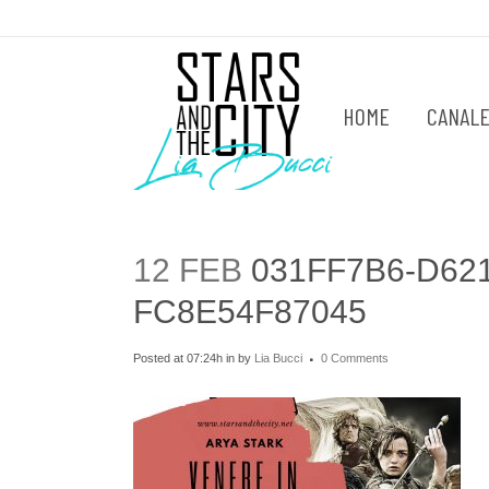
HOME
CANALE
12 FEB
031FF7B6-D621
FC8E54F87045
Posted at 07:24h
in
by
Lia Bucci
0 Comments