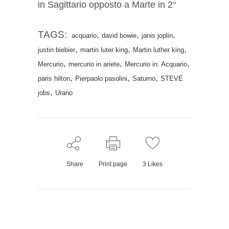
in Sagittario opposto a Marte in 2°
TAGS:
,
,
,
acquario
david bowie
janis joplin
,
,
,
justin biebier
martin luter king
Martin luther king
,
,
,
Mercurio
mercurio in ariete
Mercurio in. Acquario
,
,
,
paris hilton
Pierpaolo pasolini
Saturno
STEVE
,
jobs
Urano
Share
Print page
3
Likes